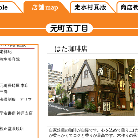
はた珈琲店
自家焙煎の珈琲が自慢です。心を込めて煎り上げ
が柔らかくてコクと香りが最高です。木作りの落