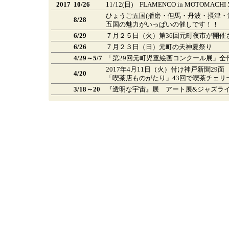
2017
10/26
11/12(日) FLAMENCO in MOTOMACHI 
ひょうご五国(播磨・但馬・丹波・摂津・
8/28
五国の魅力がいっぱいの催しです！！
6/29
７月２５日（火）第36回元町夜市が開催
6/26
７月２３日（日）元町の天神夏祭り
4/29～5/7
「第29回元町児童絵画コンクール展」全
2017年4月11日（火）付け神戸新聞29面
4/20
「喫茶店ものがたり」43回で喫茶チェリ
3/18～20
『透明な宇宙』展 アート展&ジャズラ