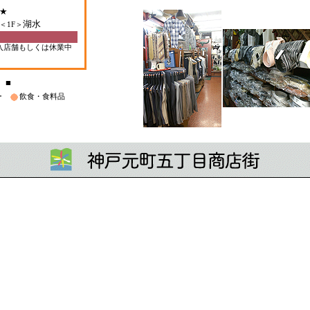
■
ー
飲食・食料品