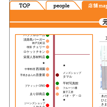
木
ひ
き