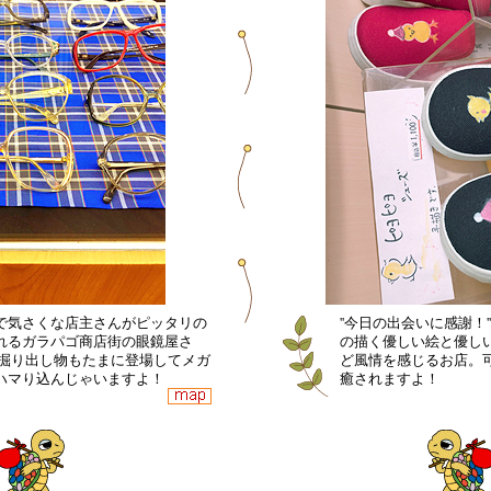
で気さくな店主さんがピッタリの
''今日の出会いに感謝！
れるガラパゴ商店街の眼鏡屋さ
の描く優しい絵と優し
の掘り出し物もたまに登場してメガ
ど風情を感じるお店。
ハマり込んじゃいますよ！
癒されますよ！