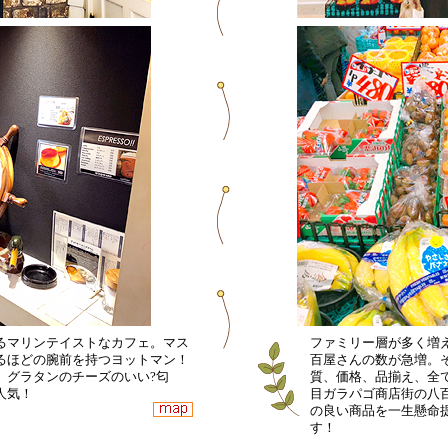
るマリンテイストなカフェ。マス
ファミリー層が多く増
るほどの腕前を持つヨットマン！
百屋さんの数が急増。
。グラタンのチーズのいい?匂
質、価格、品揃え、全
人気！
目ガラパゴ商店街の八
の良い商品を一生懸命
す！