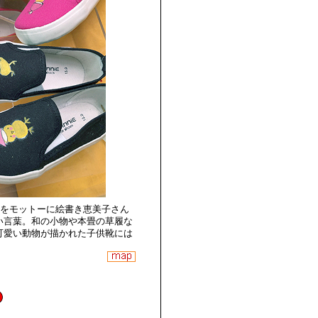
''をモットーに絵書き恵美子さん
い言葉。和の小物や本畳の草履な
可愛い動物が描かれた子供靴には