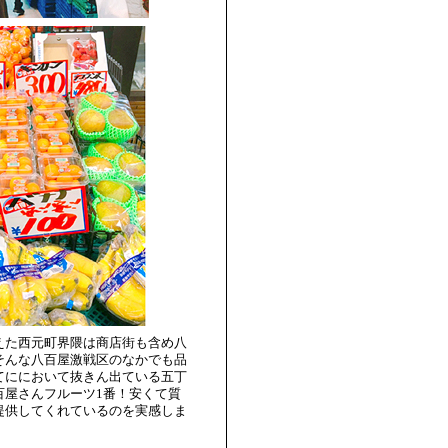
えた西元町界隈は商店街も含め八
そんな八百屋激戦区のなかでも品
てににおいて抜きん出ている五丁
百屋さんフルーツ1番！安くて質
提供してくれているのを実感しま