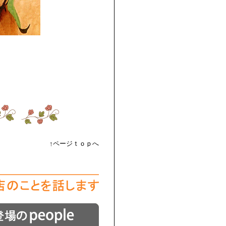
↑ページｔｏｐへ