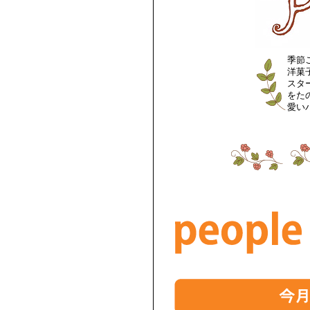
季節
洋菓
スタ
をた
愛い