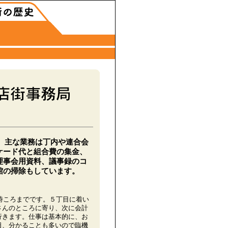
年。主な業務は丁内や連合会
ケード代と組合費の集金、
理事会用資料、議事録のコ
館の掃除もしています。
5時ころまでです。５丁目に着い
さんのところに寄り、次に会計
行きます。仕事は基本的に、お
日、分かることも多いので臨機