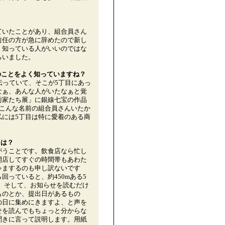
ていたことがあり、組合員さん
前任の方が急に辞めたので新し
、知っている人がいいのではな
らいました。
のことをよく知っていますね？
伝っていて、そこが5丁目にあっ
なぁ、あんな人がいたなぁと覚
術家たち展」に銀線七宝の作品
にこんな名前の組合員さんいたか
私には5丁目は特に愛着のある商
とは？
がうことです。飲食店なら忙し
開店してすぐの時間帯もあわた
ゃまするのも申し訳ないです
回っていると、約450mある5
。 そして、お知らせを読むだけ
ものとか、提出日があるもの
の日に集めにきますよ、と声を
せを読んでもちょっと分からな
聞きに言って説明します。用紙