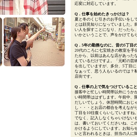
応変に対応しています。
Q．仕事を始めたきっかけは？
夏と冬のくじ引きのお手伝いをし
とは顔見知りになっていました。
い人を探すことになり、だったら
いかということで、声をかけても
Q．5年の勤務なのに、昔の5丁目
20代のころに七宝焼きの教室を手
たから、以前はあんな店があった
えているだけですよ。「元町の芸
を出していますが、多分、5丁目
なぁって、思う人もいるのでは？
店街です。
Q．仕事の上で気をつけているこ
接客中と忙しい時間帯以外にうか
い時間帯ははずします。午前中、
だしいでしょう。休憩時間におじ
し・・・とお店の都合を考えながら
丁目を10往復くらいしていますね
でなく、記入しなくちゃいけない
は、書いておいてくださいね、こ
かけるようにしています。お知ら
いと言われるときは、担当の人に